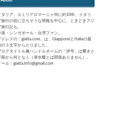
イタリア、エミリアロマーニャ州に約10年。イタリ
ア旅行の役に立ちそうな情報を中心に、ときどきアジ
ア旅行記も。
香港・シンガポール・台湾ファン。
ドレスの「giaita.com」は、GiapponeとItaliaの最
初の３文字からとりました。
ブログタイトル兼ハンドルネームの「伊号」は響きと
字面から何となく（潜水艦とは関係ありません）。
ール：giaita.info@gmail.com