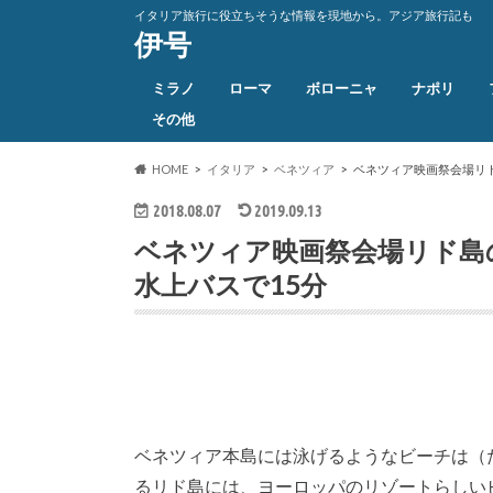
イタリア旅行に役立ちそうな情報を現地から。アジア旅行記も
伊号
ミラノ
ローマ
ボローニャ
ナポリ
その他
HOME
イタリア
ベネツィア
ベネツィア映画祭会場リ
2018.08.07
2019.09.13
ベネツィア映画祭会場リド島
水上バスで15分
ベネツィア本島には泳げるようなビーチは（
るリド島には、ヨーロッパのリゾートらしい