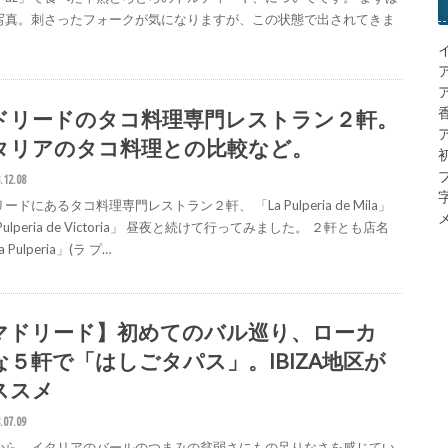
写真。刺さったフォークが気になりますが、この状態で出されてきま
ドリードのタコ料理専門レストラン２軒。
ア
タリアのタコ料理との比較など。
.12.08
ードにあるタコ料理専門レストラン２軒、 「La Pulperia de Mila」
メ
 Pulperia de Victoria」 昼夜と続けて行ってみました。 ２軒とも店名
 Pulperia」(ラ プ…
マドリード】初めてのバル巡り、ローカ
な５軒で「はしごタパス」。IBIZA地区が
ススメ
.07.09
から、イタリアのバールのつまみの貧弱さにもの足りなさを感じてい