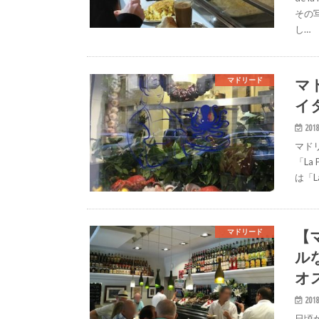
その
し…
マ
マドリード
イ
2018
マドリ
「La
は「La
【
マドリード
ル
オ
2018
日頃