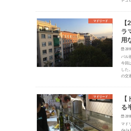
チュ
【
マドリード
ラ
用
2019
バル
今回
した
の交通
【
マドリード
る
2018
マド
de 