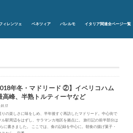
フィレンツェ
ベネツィア
パレルモ
イタリア関連全ページ一覧
2018年冬・マドリード ②】イベリコハム
最高峰、半熟トルティーヤなど
.01.17
巡りの楽しさに味をしめ、半年後すぐ再訪したマドリード。中心街で
ソル駅周辺をはずし、サラマンカ地区を拠点に。 旅行記の前半部分は
ちらに書きました。 ここでは、食の記録を中心に。朝食の揚げ菓子・