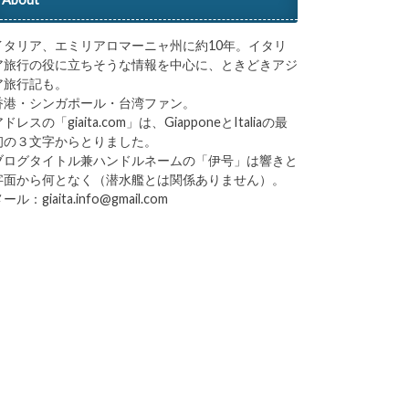
イタリア、エミリアロマーニャ州に約10年。イタリ
ア旅行の役に立ちそうな情報を中心に、ときどきアジ
ア旅行記も。
香港・シンガポール・台湾ファン。
ドレスの「giaita.com」は、GiapponeとItaliaの最
初の３文字からとりました。
ブログタイトル兼ハンドルネームの「伊号」は響きと
字面から何となく（潜水艦とは関係ありません）。
ール：giaita.info@gmail.com