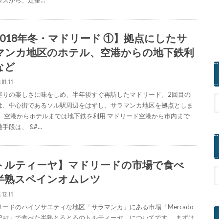
ロスから、定番…
2018年冬・マドリード ①】拠点にしたサ
マンカ地区のホテル、空港からの地下鉄利
など
.01.11
巡りの楽しさに味をしめ、半年後すぐ再訪したマドリード。2回目の
は、中心街であるソル駅周辺をはずし、サラマンカ地区を拠点としま
。 空港からホテルまでは地下鉄を利用 マドリード空港から市内まで
手段は、 &#…
トルティーヤ】マドリードの市場で食べ
半熟スペインオムレツ
.12.11
リードのハイソサエティな地区「サラマンカ」にある市場「Mercado
la Paz」で食べた半熟とろとろのトルティーヤ、についてです。 まずは