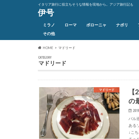
イタリア旅行に役立ちそうな情報を現地から。アジア旅行記も
伊号
ミラノ
ローマ
ボローニャ
ナポリ
その他
HOME
マドリード
CATEGORY
マドリード
【
マドリード
の
2019
バル
ある
↓こ