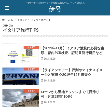
イタリア旅行に役立ちそうな情報を現地から。アジア旅行記も
伊号
HOME
イタリア
イタリア旅行TIPS
CATEGORY
イタリア旅行TIPS
イタリア
【2021年11月】イタリア渡航に必要な書
類、都内PCR検査、証明書発行費用など
2021.12.09
イタリア
【ライアンエアー】評判やマイナスイメ
ージと実際 ☆2019年12月搭乗☆
2019.12.10
イタリア
ローマから聖地アッシジまで【日帰り
可・片道2時間10分】
2019.06.09