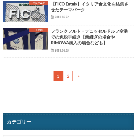
ボローニャ
【FICO Eataly】イタリア食文化を結集さ
せたテーマパーク
2018.06.22
その他
フランクフルト・デュッセルドルフ空港
での免税手続き【乗継ぎの場合や
RIMOWA購入の場合なども】
2018.06.05
1
2
>
カテゴリー