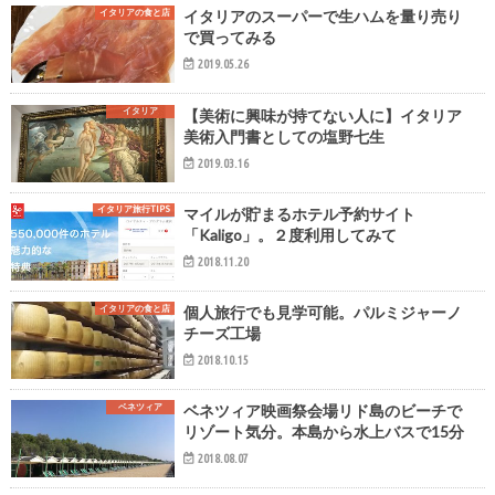
イタリアの食と店
イタリアのスーパーで生ハムを量り売り
で買ってみる
2019.05.26
イタリア
【美術に興味が持てない人に】イタリア
美術入門書としての塩野七生
2019.03.16
イタリア旅行TIPS
マイルが貯まるホテル予約サイト
「Kaligo」。２度利用してみて
2018.11.20
イタリアの食と店
個人旅行でも見学可能。パルミジャーノ
チーズ工場
2018.10.15
ベネツィア
ベネツィア映画祭会場リド島のビーチで
リゾート気分。本島から水上バスで15分
2018.08.07