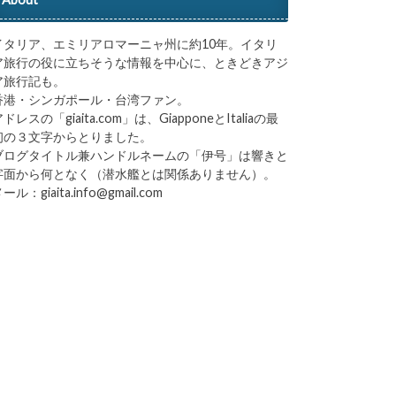
イタリア、エミリアロマーニャ州に約10年。イタリ
ア旅行の役に立ちそうな情報を中心に、ときどきアジ
ア旅行記も。
香港・シンガポール・台湾ファン。
ドレスの「giaita.com」は、GiapponeとItaliaの最
初の３文字からとりました。
ブログタイトル兼ハンドルネームの「伊号」は響きと
字面から何となく（潜水艦とは関係ありません）。
ール：giaita.info@gmail.com