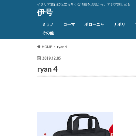
イタリア旅行に役立ちそうな情報を現地から。アジア旅行記も
伊号
ミラノ
ローマ
ボローニャ
ナポリ
その他
HOME
ryan 4
2019.12.05
ryan 4