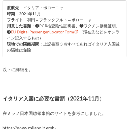
渡航先
：イタリア・ボローニャ
時期
：2021年11月
フライト
：羽田→フランクフルト→ボローニャ
用意した書類
：❶PCR検査陰性証明書、❷ワクチン接種証明、
❸
EU Digital Passenger Locator Form
（滞在先などをオンラ
イン記入するもの）
現地での隔離期間
：上記書類３点すべてあればイタリア入国後
の隔離は免除
以下に詳細を。
イタリア入国に必要な書類（2021年11月）
在ミラノ日本国総領事館のサイトを参考にしました。
https://www.milano.it.emb-