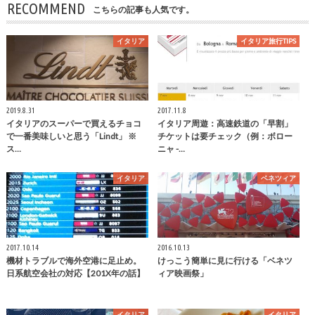
RECOMMEND
こちらの記事も人気です。
イタリア
イタリア旅行TIPS
2019.8.31
2017.11.8
イタリアのスーパーで買えるチョコ
イタリア周遊：高速鉄道の「早割」
で一番美味しいと思う「Lindt」 ※
チケットは要チェック（例：ボロー
ス…
ニャ -…
イタリア
ベネツィア
2017.10.14
2016.10.13
機材トラブルで海外空港に足止め。
けっこう簡単に見に行ける「ベネツ
日系航空会社の対応【201X年の話】
ィア映画祭」
イタリア
イタリア