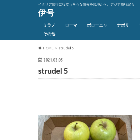
イタリア旅行に役立ちそうな情報を現地から。アジア旅行記も
伊号
ミラノ
ローマ
ボローニャ
ナポリ
その他
HOME
strudel 5
2021.02.05
strudel 5