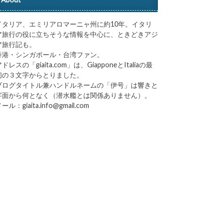
イタリア、エミリアロマーニャ州に約10年。イタリ
ア旅行の役に立ちそうな情報を中心に、ときどきアジ
ア旅行記も。
香港・シンガポール・台湾ファン。
ドレスの「giaita.com」は、GiapponeとItaliaの最
初の３文字からとりました。
ブログタイトル兼ハンドルネームの「伊号」は響きと
字面から何となく（潜水艦とは関係ありません）。
ール：giaita.info@gmail.com