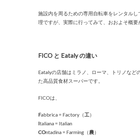
施設内を周るための専用自転車をレンタルし
理ですが、実際に行ってみて、おおよそ概要
FICO と Eataly の違い
Eatalyの店舗はミラノ、ローマ、トリノ
た高品質食材スーパーです。
FICOは、
F
abbrica = Factory（
工
）
I
taliana = Italian
CO
ntadina = Farming（
農
）