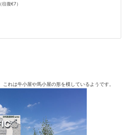
（往復
€
7）
、これは牛小屋や馬小屋の形を模しているようです。