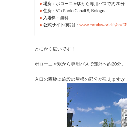
場所
：ボローニャ駅から専用バスで約20分
住所
：Via Paolo Canali 8, Bologna
入場料
：無料
公式サイト
(英語)：
www.eatalyworld.it/en/
とにかく広いです！
ボローニャ駅から専用バスで郊外へ約20分。
入口の両脇に施設の屋根の部分が見えますが