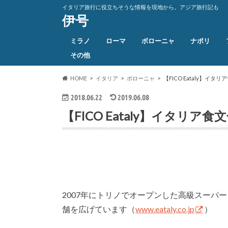
イタリア旅行に役立ちそうな情報を現地から。アジア旅行記も
伊号
ミラノ
ローマ
ボローニャ
ナポリ
その他
HOME
イタリア
ボローニャ
【FICO Eataly】イ
2018.06.22
2019.06.08
【FICO Eataly】イタリ
2007年にトリノでオープンした高級スーパー
舗を広げています（
www.eataly.co.jp
）