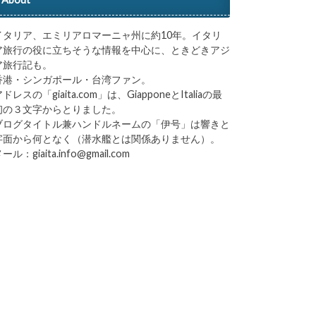
イタリア、エミリアロマーニャ州に約10年。イタリ
ア旅行の役に立ちそうな情報を中心に、ときどきアジ
ア旅行記も。
香港・シンガポール・台湾ファン。
ドレスの「giaita.com」は、GiapponeとItaliaの最
初の３文字からとりました。
ブログタイトル兼ハンドルネームの「伊号」は響きと
字面から何となく（潜水艦とは関係ありません）。
ール：giaita.info@gmail.com