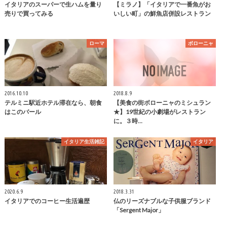
イタリアのスーパーで生ハムを量り
【ミラノ】「イタリアで一番魚がお
売りで買ってみる
いしい町」の鮮魚店併設レストラン
ローマ
ボローニャ
2016.10.10
2018.8.9
テルミニ駅近ホテル滞在なら、朝食
【美食の街ボローニャのミシュラン
はこのバール
★】19世紀の小劇場がレストラン
に。３時…
イタリア生活雑記
イタリア
2020.6.9
2018.3.31
イタリアでのコーヒー生活遍歴
仏のリーズナブルな子供服ブランド
「Sergent Major」