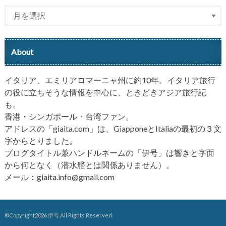
About
イタリア、エミリアロマーニャ州に約10年。イタリア旅行
の役に立ちそうな情報を中心に、ときどきアジア旅行記
も。
香港・シンガポール・台湾ファン。
アドレスの「giaita.com」は、GiapponeとItaliaの最初の３文
字からとりました。
ブログタイトル兼ハンドルネームの「伊号」は響きと字面
から何となく（潜水艦とは関係ありません）。
メール：giaita.info@gmail.com
©Copyright2026
伊号
.All Rights Reserved.