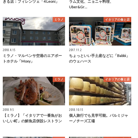
きる店：フィレンツェ「4 Leoni」
ラム文化、ニョニャ料理、
Uber&Gr…
ミラノ
イタリアの食と店
2018.4.15
2017.11.2
ミラノ・マルペンサ空港のエアポー
ちょっといい手土産などに「Babbi」
トホテル「Moxy」
のウェハース
ミラノ
イタリアの食と店
2018.9.5
2018.10.15
【ミラノ】「イタリアで一番魚がお
個人旅行でも見学可能。パルミジャ
いしい町」の鮮魚店併設レストラン
ーノチーズ工場