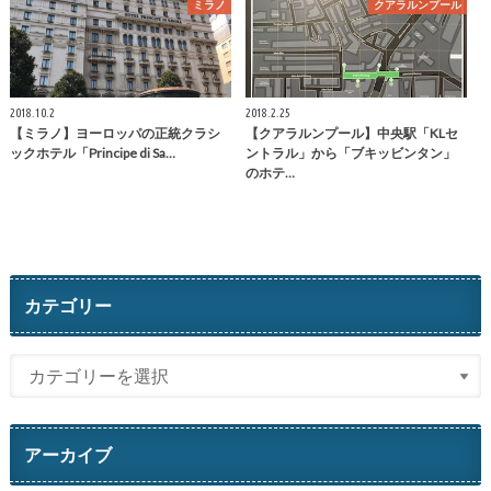
ミラノ
クアラルンプール
2018.10.2
2018.2.25
【ミラノ】ヨーロッパの正統クラシ
【クアラルンプール】中央駅「KLセ
ックホテル「Principe di Sa…
ントラル」から「ブキッビンタン」
のホテ…
カテゴリー
アーカイブ