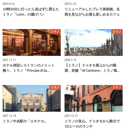
2019.6.16
2019.1.25
10時30分に行ったら並ばずに買えた
リニューアルしたブレラ美術館。名
ミラノ「Luini」の揚げパン
画を見ながらお酒も楽しめるカフェ
ミラノ
ミラノ
2017.11.11
2018.5.15
ホテル併設レストランのメリット
【ミラノ】ドゥオモ屋上からの眺
種々。ミラノ「Principe di Sa…
望、老舗「Al Cantione」ミラノ風…
ミラノ
ミラノ
2017.12.14
2017.12.11
ミラノ中央駅の「エキナカ」
ミラノの良心。ドゥオモから数分で
10ユーロのランチ