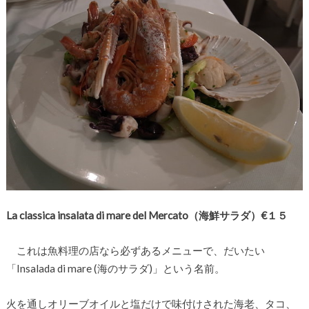
La classica insalata di mare del Mercato（海鮮サラダ）€１５
これは魚料理の店なら必ずあるメニューで、だいたい
「Insalada di mare (海のサラダ)」という名前。
火を通しオリーブオイルと塩だけで味付けされた海老、タコ、