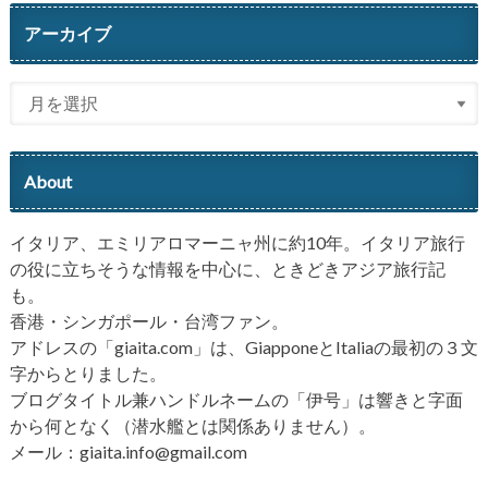
アーカイブ
About
イタリア、エミリアロマーニャ州に約10年。イタリア旅行
の役に立ちそうな情報を中心に、ときどきアジア旅行記
も。
香港・シンガポール・台湾ファン。
アドレスの「giaita.com」は、GiapponeとItaliaの最初の３文
字からとりました。
ブログタイトル兼ハンドルネームの「伊号」は響きと字面
から何となく（潜水艦とは関係ありません）。
メール：giaita.info@gmail.com