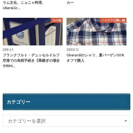
ラム文化、ニョニャ料理、
カー
Uber&Gr…
その他
イタリアの買い物
2018.6.5
2020.8.12
フランクフルト・デュッセルドルフ
Gherardiのシャツ、夏バーゲン50％
空港での免税手続き【乗継ぎの場合
オフで購入
やRIM…
カテゴリー