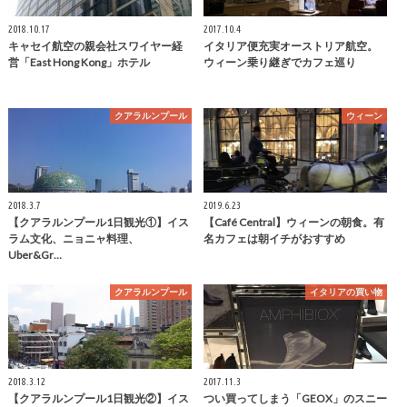
2018.10.17
2017.10.4
キャセイ航空の親会社スワイヤー経
イタリア便充実オーストリア航空。
営「East Hong Kong」ホテル
ウィーン乗り継ぎでカフェ巡り
クアラルンプール
ウィーン
2018.3.7
2019.6.23
【クアラルンプール1日観光①】イス
【Café Central】ウィーンの朝食。有
ラム文化、ニョニャ料理、
名カフェは朝イチがおすすめ
Uber&Gr…
クアラルンプール
イタリアの買い物
2018.3.12
2017.11.3
【クアラルンプール1日観光②】イス
つい買ってしまう「GEOX」のスニー