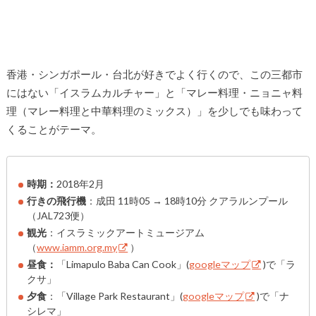
香港・シンガポール・台北が好きでよく行くので、この三都市
にはない「イスラムカルチャー」と「マレー料理・ニョニャ料
理（マレー料理と中華料理のミックス）」を少しでも味わって
くることがテーマ。
時期：
2018年2月
行きの飛行機
：成田 11時05 → 18時10分 クアラルンプール
（JAL723便）
観光
：イスラミックアートミュージアム
（
www.iamm.org.my
）
昼食：
「Limapulo Baba Can Cook」(
googleマップ
)で「ラ
クサ」
夕食
：「Village Park Restaurant」(
googleマップ
)で「ナ
シレマ」