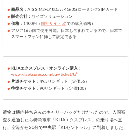
商品名
：AIS SIM2FLY 8Days 4G/3G ローミングSIMカード
販売会社：
ワイズソリューション
価格
：1400円（
同社サイト
での購入価格）
アジア16カ国で使用可能。日本も含まれているので、日本で
スマートフォンに挿して設定できる
KLIAエクスプレス・オンライン購入
：
www.kliaekspres.com/buy-ticket/
片道チケット
：49,5リンギット（定価55）
往復チケット
：90リンギット（定価100）
荷物は機内持ち込みのキャリーバッグだけだったので、入国審
査を通過したら特急電車「KLIAエクスプレス」の乗り場へ直
行。空港から30分で中央駅「KLセントラル」に到着しました。