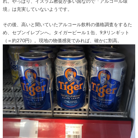
れ。やっぱり、イスラム教徒が多い国なので「アルコール環
境」は充実していないようです。
その後、高いと聞いていたアルコール飲料の価格調査をするた
め、セブンイレブンへ。タイガービール１缶、9,9リンギット
（＝約270円）。現地の物価感覚でみれば、確かに割高。