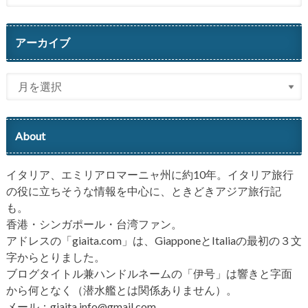
アーカイブ
About
イタリア、エミリアロマーニャ州に約10年。イタリア旅行
の役に立ちそうな情報を中心に、ときどきアジア旅行記
も。
香港・シンガポール・台湾ファン。
アドレスの「giaita.com」は、GiapponeとItaliaの最初の３文
字からとりました。
ブログタイトル兼ハンドルネームの「伊号」は響きと字面
から何となく（潜水艦とは関係ありません）。
メール：giaita.info@gmail.com