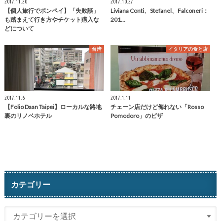
2017.11.20
2017.10.27
【個人旅行でポンペイ】「失敗談」
Liviana Conti、Stefanel、Falconeri：
も踏まえて行き方やチケット購入な
201…
どについて
台湾
イタリアの食と店
2017.11.6
2017.1.11
【Folio Daan Taipei】ローカルな路地
チェーン店だけど侮れない「Rosso
裏のリノベホテル
Pomodoro」のピザ
カテゴリー