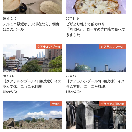
2016.10.10
2017.11.24
テルミニ駅近ホテル滞在なら、朝食
ピザより軽くて低カロリー
はこのバール
「PINSA」。ローマの専門店で食べて
きました
クアラルンプール
クアラルンプール
2018.3.12
2018.3.7
【クアラルンプール1日観光②】イス
【クアラルンプール1日観光①】イス
ラム文化、ニョニャ料理、
ラム文化、ニョニャ料理、
Uber&Gr…
Uber&Gr…
ナポリ
イタリアの買い物