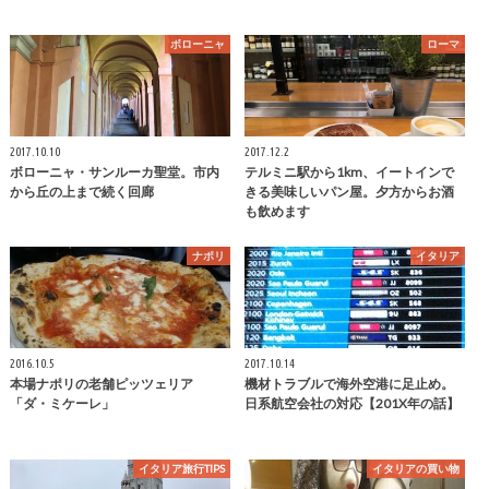
ボローニャ
ローマ
2017.10.10
2017.12.2
ボローニャ・サンルーカ聖堂。市内
テルミニ駅から1km、イートインで
から丘の上まで続く回廊
きる美味しいパン屋。夕方からお酒
も飲めます
ナポリ
イタリア
2016.10.5
2017.10.14
本場ナポリの老舗ピッツェリア
機材トラブルで海外空港に足止め。
「ダ・ミケーレ」
日系航空会社の対応【201X年の話】
イタリア旅行TIPS
イタリアの買い物