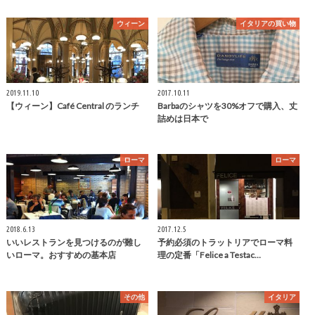
ウィーン
イタリアの買い物
2019.11.10
2017.10.11
【ウィーン】Café Central のランチ
Barbaのシャツを30%オフで購入、丈
詰めは日本で
ローマ
ローマ
2018.6.13
2017.12.5
いいレストランを見つけるのが難し
予約必須のトラットリアでローマ料
いローマ。おすすめの基本店
理の定番「Felice a Testac…
その他
イタリア