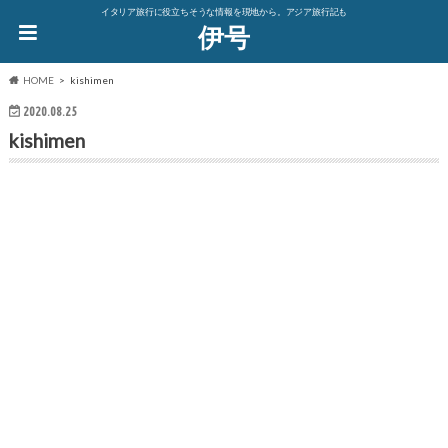
イタリア旅行に役立ちそうな情報を現地から。アジア旅行記も
伊号
HOME
kishimen
2020.08.25
kishimen