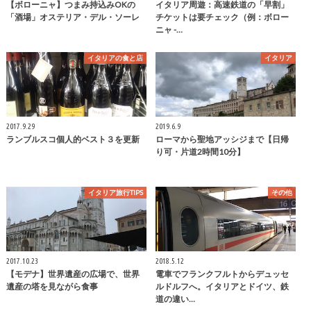
【ボローニャ】つまみ持込みOKの
イタリア周遊：高速鉄道の「早割」
「酒場」オステリア・デル・ソーレ
チケットは要チェック（例：ボロー
ニャ -…
イタリアの食と店
イタリア
2017.9.29
2019.6.9
ランブルスコ個人的ベスト３を更新
ローマから聖地アッシジまで【日帰
り可・片道2時間10分】
イタリア旅行TIPS
その他
2017.10.23
2018.5.12
【モデナ】世界遺産の広場で、世界
電車でフランクフルトからデュッセ
遺産の塔を見ながら食事
ルドルフへ。イタリアとドイツ、鉄
道の違い…