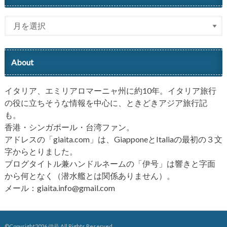
About
イタリア、エミリアロマーニャ州に約10年。イタリア旅行
の役に立ちそうな情報を中心に、ときどきアジア旅行記
も。
香港・シンガポール・台湾ファン。
アドレスの「giaita.com」は、GiapponeとItaliaの最初の３文
字からとりました。
ブログタイトル兼ハンドルネームの「伊号」は響きと字面
から何となく（潜水艦とは関係ありません）。
メール：giaita.info@gmail.com
©Copyright2026
伊号
.All Rights Reserved.