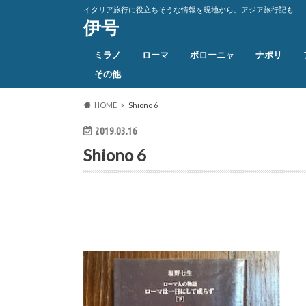
イタリア旅行に役立ちそうな情報を現地から。アジア旅行記も
伊号
ミラノ
ローマ
ボローニャ
ナポリ
その他
HOME
Shiono 6
2019.03.16
Shiono 6