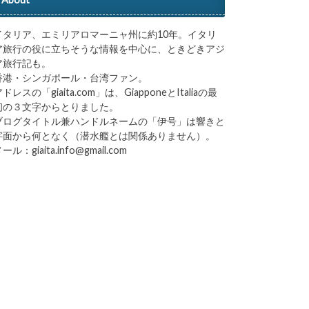
イタリア、エミリアロマーニャ州に約10年。イタリ
ア旅行の役に立ちそうな情報を中心に、ときどきアジ
ア旅行記も。
香港・シンガポール・台湾ファン。
ドレスの「giaita.com」は、GiapponeとItaliaの最
初の３文字からとりました。
ブログタイトル兼ハンドルネームの「伊号」は響きと
字面から何となく（潜水艦とは関係ありません）。
ール：giaita.info@gmail.com