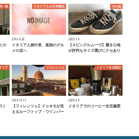
買い物
イタリア人の日本観光
その他
2016.9.28
2020.3.6
本との
イタリア人旅行者、孤独のグル
【スピングルムーヴ】履き心地
メの店へ
が評判もサイズ選びにクセあり
タリア
フィレンツェ
イタリア生活雑記
2019.10.13
2020.6.9
行く
【フィレンツェ】ドゥオモが見
イタリアでのコーヒー生活遍歴
えるルーフトップ・ワインバー