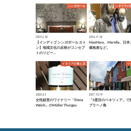
シンガポール
イタリアの
2019.2.18
2016.11.18
【インディゴ シンガポール カト
MaxMara、Marella、日
ン】地域文化の反映がコンセプ
価格差など。
トのリピー…
イタリアの食と店
イ
2020.6.5
2017.10.19
女性経営のワイナリー「Elena
「3度目のベネツィア」で
Walch」のMüller Thurgau
ブラーノ島