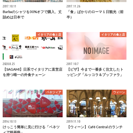
2017.10.11
2017.11.26
Barbaのシャツを30%オフで購入、丈
「食」ばかりのローマ１日観光（前
詰めは日本で
半）
イタリアの食と店
イタリアの食と店
2020.8.25
2017.10.7
【SAGAMI】日系でイタリアに直営店
【ピザ】今まで一番多く注文したト
を持つ唯一の外食チェーン
ッピング「ルッコラ＆ブッファラ」
ベネツィア
ウィーン
2016.10.13
2019.11.10
けっこう簡単に見に行ける「ベネツ
【ウィーン】Café Central のランチ
ィア映画祭」