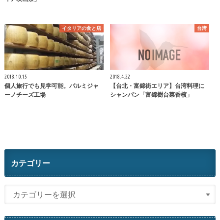
イタリアの食と店
台湾
2018.10.15
2018.4.22
個人旅行でも見学可能。パルミジャ
【台北・富錦街エリア】台湾料理に
ーノチーズ工場
シャンパン「富錦樹台菜香檳」
カテゴリー