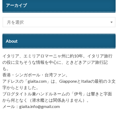
アーカイブ
About
イタリア、エミリアロマーニャ州に約10年。イタリア旅行
の役に立ちそうな情報を中心に、ときどきアジア旅行記
も。
香港・シンガポール・台湾ファン。
アドレスの「giaita.com」は、GiapponeとItaliaの最初の３文
字からとりました。
ブログタイトル兼ハンドルネームの「伊号」は響きと字面
から何となく（潜水艦とは関係ありません）。
メール：giaita.info@gmail.com