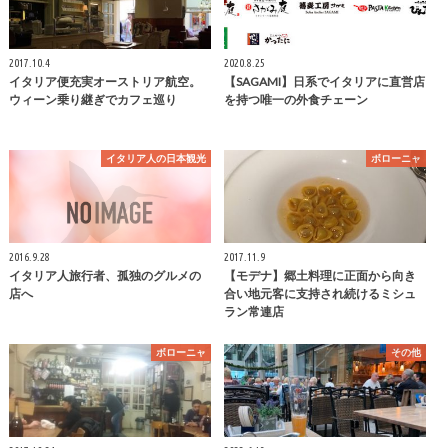
2017.10.4
2020.8.25
イタリア便充実オーストリア航空。
【SAGAMI】日系でイタリアに直営店
ウィーン乗り継ぎでカフェ巡り
を持つ唯一の外食チェーン
イタリア人の日本観光
ボローニャ
2016.9.28
2017.11.9
イタリア人旅行者、孤独のグルメの
【モデナ】郷土料理に正面から向き
店へ
合い地元客に支持され続けるミシュ
ラン常連店
ボローニャ
その他