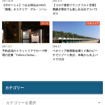
2017.10.24
2022.6.13
【ボローニャ】つまみ持込みOKの
【コロナ後初フランクフルト空港】
「酒場」オステリア・デル・ソーレ
乗継ぎ滞在でも楽しめる白アスパラ
ガス
ローマ
ベネツィア
2017.12.5
2018.8.7
予約必須のトラットリアでローマ料
ベネツィア映画祭会場リド島のビー
理の定番「Felice a Testac…
チでリゾート気分。本島から水上バ
スで15分
カテゴリー