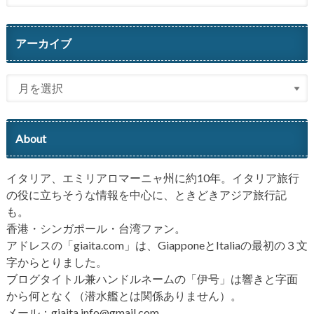
アーカイブ
About
イタリア、エミリアロマーニャ州に約10年。イタリア旅行
の役に立ちそうな情報を中心に、ときどきアジア旅行記
も。
香港・シンガポール・台湾ファン。
アドレスの「giaita.com」は、GiapponeとItaliaの最初の３文
字からとりました。
ブログタイトル兼ハンドルネームの「伊号」は響きと字面
から何となく（潜水艦とは関係ありません）。
メール：giaita.info@gmail.com