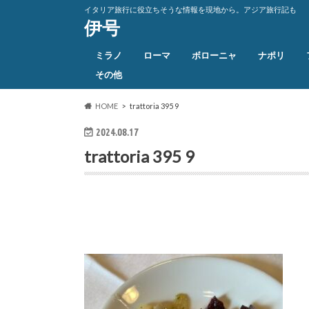
イタリア旅行に役立ちそうな情報を現地から。アジア旅行記も
伊号
ミラノ
ローマ
ボローニャ
ナポリ
その他
HOME
trattoria 395 9
2024.08.17
trattoria 395 9