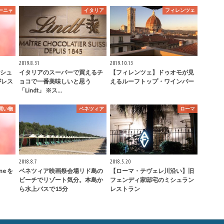
ーニャ
イタリア
フィレンツェ
2019.8.31
2019.10.13
シュ
イタリアのスーパーで買えるチ
【フィレンツェ】ドゥオモが見
がレス
ョコで一番美味しいと思う
えるルーフトップ・ワインバー
「Lindt」 ※ス…
買い物
ベネツィア
ローマ
2018.8.7
2018.5.20
ne を
ベネツィア映画祭会場リド島の
【ローマ・テヴェレ川沿い】旧
ビーチでリゾート気分。本島か
フェンディ家邸宅のミシュラン
ら水上バスで15分
レストラン