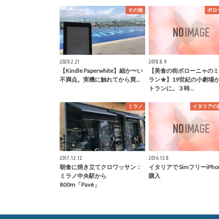
その他
ボロ
2020.2.21
2018.8.9
【Kindle Paperwhite】細か〜い
【美食の街ボローニャのミ
不満点。実機に触れてから買…
ラン★】19世紀の小劇場
トランに。３時…
ミラノ
イタリアの
2017.12.12
2016.12.8
朝食に焼き立てクロワッサン：
イタリアで SimフリーiPho
ミラノ中央駅から
購入
800m「Pavè」