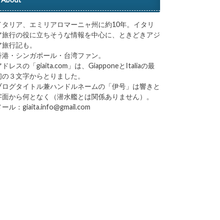
イタリア、エミリアロマーニャ州に約10年。イタリ
ア旅行の役に立ちそうな情報を中心に、ときどきアジ
ア旅行記も。
香港・シンガポール・台湾ファン。
ドレスの「giaita.com」は、GiapponeとItaliaの最
初の３文字からとりました。
ブログタイトル兼ハンドルネームの「伊号」は響きと
字面から何となく（潜水艦とは関係ありません）。
ール：giaita.info@gmail.com