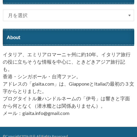
About
イタリア、エミリアロマーニャ州に約10年。イタリア旅行
の役に立ちそうな情報を中心に、ときどきアジア旅行記
も。
香港・シンガポール・台湾ファン。
アドレスの「giaita.com」は、GiapponeとItaliaの最初の３文
字からとりました。
ブログタイトル兼ハンドルネームの「伊号」は響きと字面
から何となく（潜水艦とは関係ありません）。
メール：giaita.info@gmail.com
©Copyright2026
伊号
.All Rights Reserved.