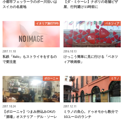
小都市フェッラーラのポー川沿いは
【ダ・ミケーレ】ナポリの老舗ピザ
スイカの名産地
屋、行列避け11時前に
イタリア旅行TIPS
ベネツィア
2017.11.10
2016.10.13
私鉄「Italo」もストライキをするの
けっこう簡単に見に行ける「ベネツ
で要注意
ィア映画祭」
ボローニャ
ミラノ
2017.10.24
2017.12.11
【ボローニャ】つまみ持込みOKの
ミラノの良心。ドゥオモから数分で
「酒場」オステリア・デル・ソーレ
10ユーロのランチ