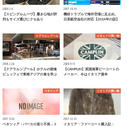
2020.3.6
2017.10.14
【スピングルムーヴ】履き心地が評
機材トラブルで海外空港に足止め。
判もサイズ選びにクセあり
日系航空会社の対応【201X年の話】
クアラルンプール
イタリアの買い物
2018.2.26
2020.9.11
【クアラルンプール】ホテルの朝食
【CAMPLIN】英国海軍ピーコートの
ビュッフェで東南アジアの食を学ぶ
メーカー、今はイタリア資本
ベネツィア
イタリアの買い物
2017.9.26
2017.12.23
ベネツィア・バーカロ巡り不発→ト
イタリア・ファーコート購入記：