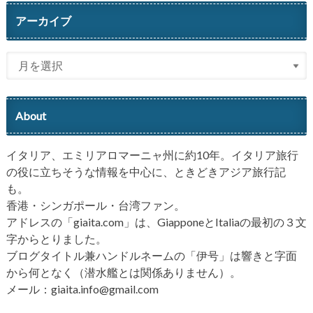
アーカイブ
About
イタリア、エミリアロマーニャ州に約10年。イタリア旅行
の役に立ちそうな情報を中心に、ときどきアジア旅行記
も。
香港・シンガポール・台湾ファン。
アドレスの「giaita.com」は、GiapponeとItaliaの最初の３文
字からとりました。
ブログタイトル兼ハンドルネームの「伊号」は響きと字面
から何となく（潜水艦とは関係ありません）。
メール：giaita.info@gmail.com