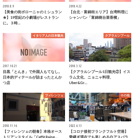
2018.8.9
2018.4.22
【美食の街ボローニャのミシュラン
【台北・富錦街エリア】台湾料理に
★】19世紀の小劇場がレストラン
シャンパン「富錦樹台菜香檳」
に。３時…
イタリア人の日本観光
クアラルンプール
2017.10.21
2018.3.12
目黒「とんき」で外国人もてなし。
【クアラルンプール1日観光②】イス
日本的ディテールが詰まったとんか
ラム文化、ニョニャ料理、
つ店
Uber&Gr…
フィレンツェ
その他
2018.11.16
2022.6.13
【フィレンツェの朝食】本格オース
【コロナ後初フランクフルト空港】
トリアンスタイル「Caffè Raine…
乗継ぎ滞在でも楽しめる白アスパラ