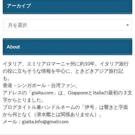
アーカイブ
About
イタリア、エミリアロマーニャ州に約10年。イタリア旅行
の役に立ちそうな情報を中心に、ときどきアジア旅行記
も。
香港・シンガポール・台湾ファン。
アドレスの「giaita.com」は、GiapponeとItaliaの最初の３文
字からとりました。
ブログタイトル兼ハンドルネームの「伊号」は響きと字面
から何となく（潜水艦とは関係ありません）。
メール：giaita.info@gmail.com