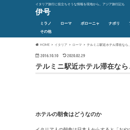
イタリア旅行に役立ちそうな情報を現地から。アジア旅行記も
伊号
ミラノ
ローマ
ボローニャ
ナポリ
その他
HOME
イタリア
ローマ
テルミニ駅近ホテル滞在なら
2016.10.10
2020.02.29
テルミニ駅近ホテル滞在なら
ホテルの朝食はどうなのか
イタリア人の朝食は日本人からすると「おや