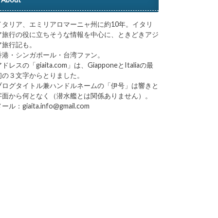
イタリア、エミリアロマーニャ州に約10年。イタリ
ア旅行の役に立ちそうな情報を中心に、ときどきアジ
ア旅行記も。
香港・シンガポール・台湾ファン。
ドレスの「giaita.com」は、GiapponeとItaliaの最
初の３文字からとりました。
ブログタイトル兼ハンドルネームの「伊号」は響きと
字面から何となく（潜水艦とは関係ありません）。
ール：giaita.info@gmail.com