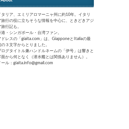
イタリア、エミリアロマーニャ州に約10年。イタリ
ア旅行の役に立ちそうな情報を中心に、ときどきアジ
ア旅行記も。
香港・シンガポール・台湾ファン。
ドレスの「giaita.com」は、GiapponeとItaliaの最
初の３文字からとりました。
ブログタイトル兼ハンドルネームの「伊号」は響きと
字面から何となく（潜水艦とは関係ありません）。
ール：giaita.info@gmail.com