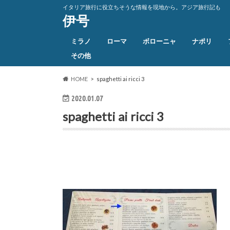
イタリア旅行に役立ちそうな情報を現地から。アジア旅行記も
伊号
ミラノ
ローマ
ボローニャ
ナポリ
その他
HOME
spaghetti ai ricci 3
2020.01.07
spaghetti ai ricci 3