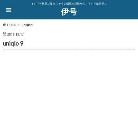
イタリア旅行に役立ちそうな情報を現地から。アジア旅行記も
伊号
HOME
uniqlo 9
2019.10.17
uniqlo 9