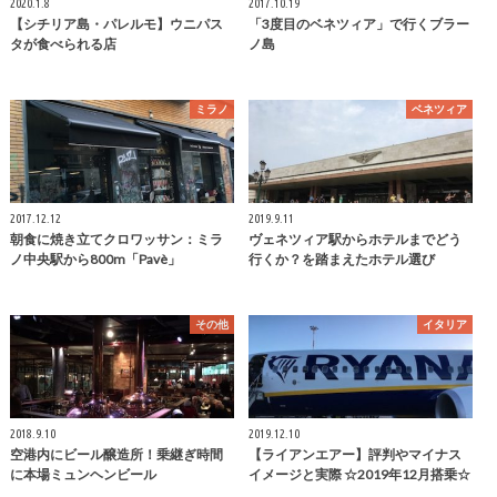
2020.1.8
2017.10.19
【シチリア島・パレルモ】ウニパス
「3度目のベネツィア」で行くブラー
タが食べられる店
ノ島
ミラノ
ベネツィア
2017.12.12
2019.9.11
朝食に焼き立てクロワッサン：ミラ
ヴェネツィア駅からホテルまでどう
ノ中央駅から800m「Pavè」
行くか？を踏まえたホテル選び
その他
イタリア
2018.9.10
2019.12.10
空港内にビール醸造所！乗継ぎ時間
【ライアンエアー】評判やマイナス
に本場ミュンヘンビール
イメージと実際 ☆2019年12月搭乗☆