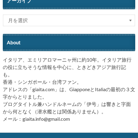
アーカイブ
About
イタリア、エミリアロマーニャ州に約10年。イタリア旅行
の役に立ちそうな情報を中心に、ときどきアジア旅行記
も。
香港・シンガポール・台湾ファン。
アドレスの「giaita.com」は、GiapponeとItaliaの最初の３文
字からとりました。
ブログタイトル兼ハンドルネームの「伊号」は響きと字面
から何となく（潜水艦とは関係ありません）。
メール：giaita.info@gmail.com