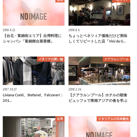
2018.4.22
2018.8.6
【台北・富錦街エリア】台湾料理に
ちょっとベネツィア価格だけど美味
シャンパン「富錦樹台菜香檳」
しくてリピートした店「Vini da G…
イタリアの買い物
クアラルンプール
2017.10.27
2018.2.26
Liviana Conti、Stefanel、Falconeri：
【クアラルンプール】ホテルの朝食
201…
ビュッフェで東南アジアの食を学ぶ
台湾
イタリア人の日本観光