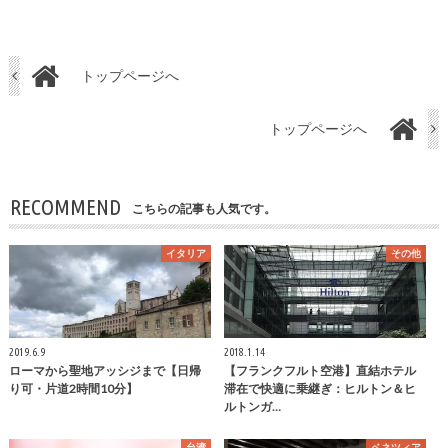
トップページへ
トップページへ
RECOMMEND
こちらの記事も人気です。
イタリア
その他
2019.6.9
2018.1.14
ローマから聖地アッシジまで【日帰
【フランクフルト空港】直結ホテル
り可・片道2時間10分】
滞在で快適に乗継ぎ：ヒルトン＆ヒ
ルトンガ…
台湾
ベネツィア