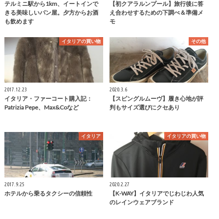
テルミニ駅から1km、イートインで
【初クアラルンプール】旅行後に答
きる美味しいパン屋。夕方からお酒
え合わせするための下調べ＆準備メ
も飲めます
モ
イタリアの買い物
その他
2017.12.23
2020.3.6
イタリア・ファーコート購入記：
【スピングルムーヴ】履き心地が評
Patrizia Pepe、Max&Coなど
判もサイズ選びにクセあり
イタリア
イタリアの買い物
2017.9.25
2020.2.27
ホテルから乗るタクシーの信頼性
【K-WAY】イタリアでじわじわ人気
のレインウェアブランド