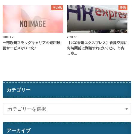
その他
香港
2018.3.21
2018.9.1
一部欧州フラッグキャリアの短距離
【LCC香港エクスプレス】香港空港に
便サービスがLCC化?
何時間前に到着すればいいか。市内
→空…
カテゴリー
アーカイブ