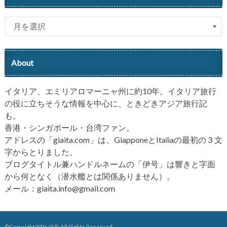
About
イタリア、エミリアロマーニャ州に約10年。イタリア旅行
の役に立ちそうな情報を中心に、ときどきアジア旅行記
も。
香港・シンガポール・台湾ファン。
アドレスの「giaita.com」は、GiapponeとItaliaの最初の３文
字からとりました。
ブログタイトル兼ハンドルネームの「伊号」は響きと字面
から何となく（潜水艦とは関係ありません）。
メール：giaita.info@gmail.com
©Copyright2026
伊号
.All Rights Reserved.