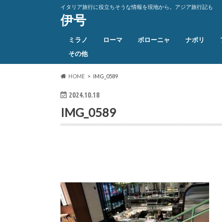
イタリア旅行に役立ちそうな情報を現地から。アジア旅行記も
伊号
ミラノ
ローマ
ボローニャ
ナポリ
その他
HOME
IMG_0589
2024.10.18
IMG_0589