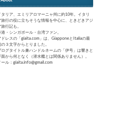
イタリア、エミリアロマーニャ州に約10年。イタリ
ア旅行の役に立ちそうな情報を中心に、ときどきアジ
ア旅行記も。
香港・シンガポール・台湾ファン。
ドレスの「giaita.com」は、GiapponeとItaliaの最
初の３文字からとりました。
ブログタイトル兼ハンドルネームの「伊号」は響きと
字面から何となく（潜水艦とは関係ありません）。
ール：giaita.info@gmail.com