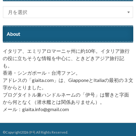
About
イタリア、エミリアロマーニャ州に約10年。イタリア旅行
の役に立ちそうな情報を中心に、ときどきアジア旅行記
も。
香港・シンガポール・台湾ファン。
アドレスの「giaita.com」は、GiapponeとItaliaの最初の３文
字からとりました。
ブログタイトル兼ハンドルネームの「伊号」は響きと字面
から何となく（潜水艦とは関係ありません）。
メール：giaita.info@gmail.com
©Copyright2026
伊号
.All Rights Reserved.