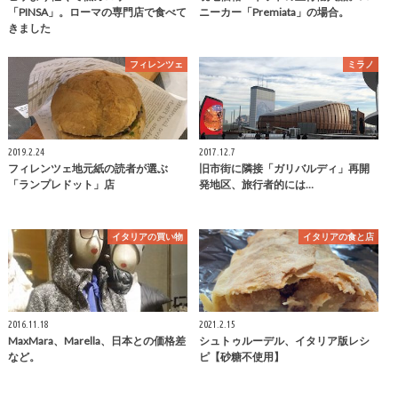
「PINSA」。ローマの専門店で食べて
ニーカー「Premiata」の場合。
きました
フィレンツェ
ミラノ
2019.2.24
2017.12.7
フィレンツェ地元紙の読者が選ぶ
旧市街に隣接「ガリバルディ」再開
「ランプレドット」店
発地区、旅行者的には…
イタリアの買い物
イタリアの食と店
2016.11.18
2021.2.15
MaxMara、Marella、日本との価格差
シュトゥルーデル、イタリア版レシ
など。
ピ【砂糖不使用】