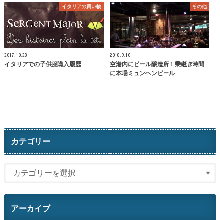
イタリアの買い物
その他
2017.10.28
2018.9.10
イタリアでの子供服購入履歴
空港内にビール醸造所！乗継ぎ時間
に本場ミュンヘンビール
カテゴリー
アーカイブ